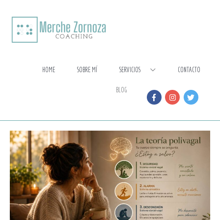
Ir
al
contenido
HOME
SOBRE MÍ
SERVICIOS
CONTACTO
BLOG
La
teoría
polivagal:
comprender
por
qué
tu
cuerpo