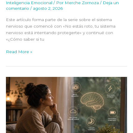
Inteligencia Emocional
/ Por
Merche Zornoza
/
Deja un
comentario
/
agosto 2, 2026
Este artículo forma parte de la serie sobre el sistema
nervioso que comencé con «No estás roto, tu sistema
nervioso está intentando protegerte» y continué con
«¿Cómo saber si tu
Read More »
¿Cómo
saber
si
tu
sistema
nervioso
vive
en
modo