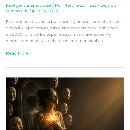
Inteligencia Emocional
/ Por
Merche Zornoza
/
Deja un
comentario
/
julio 25, 2026
Esta entrada es una actualización y ampliación del artículo
original «Expectativas, mis grandes enemigas», publicado
en 2020. Una de las experiencias más universales —y
menos nombradas— del crecimiento personal es
Read More »
Lo
que
nadie
te
explicó
sobre
la
necesidad