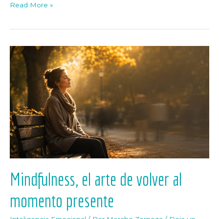
Read More »
Mindfulness,
el
arte
de
volver
al
momento
presente
Mindfulness, el arte de volver al
momento presente