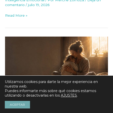
Inteligencia Emocional
/ Por
Merche Zornoza
/
Deja un
comentario
/
julio 19, 2026
Read More »
La
maternidad
consciente
no
consiste
en
ser
una
Utilizamos cookies para darte la mejor experiencia en
madre
nuestra web.
perfecta,
Puedes informarte más sobre qué cookies estamos
sino
utilizando o desactivarlas en los
AJUSTES
.
en
La maternidad consciente no
ACEPTAR
estar
presente