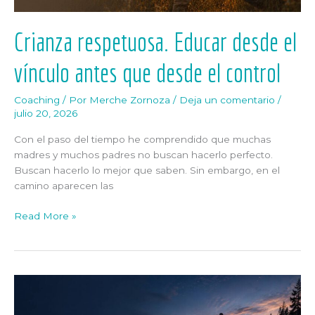
control
Crianza respetuosa. Educar desde el
vínculo antes que desde el control
Coaching
/ Por
Merche Zornoza
/
Deja un comentario
/
julio 20, 2026
Con el paso del tiempo he comprendido que muchas
madres y muchos padres no buscan hacerlo perfecto.
Buscan hacerlo lo mejor que saben. Sin embargo, en el
camino aparecen las
Read More »
Desarrollo
transpersonal.
Cuando