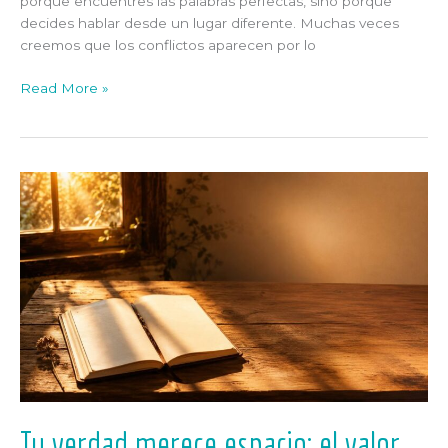
porque encuentres las palabras perfectas, sino porque
decides hablar desde un lugar diferente. Muchas veces
creemos que los conflictos aparecen por lo
Read More »
Tu
verdad
merece
espacio:
el
valor
de
volver
a
escucharte
Tu verdad merece espacio: el valor