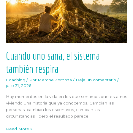
sistema
también
respira
Cuando uno sana, el sistema
también respira
Coaching
/ Por
Merche Zornoza
/
Deja un comentario
/
julio 31, 2026
Hay momentos en la vida en los que sentimos que estamos
viviendo una historia que ya conocemos. Cambian las
personas, cambian los escenarios, cambian las
circunstancias… pero el resultado parece
Read More »