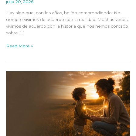
julio 20, 2026
Hay algo que, con los años, he ido comprendiendo. No
siempre vivimos de acuerdo con la realidad. Muchas veces
vivimos de acuerdo con la historia que nos hemos contado
sobre […]
Read More »
Crianza
respetuosa.
Educar
desde
el
vínculo
antes
que
desde
el