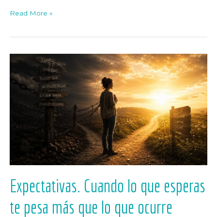
Read More »
Expectativas.
Cuando
lo
que
esperas
te
pesa
más
que
lo
que
ocurre
Expectativas. Cuando lo que esperas
te pesa más que lo que ocurre