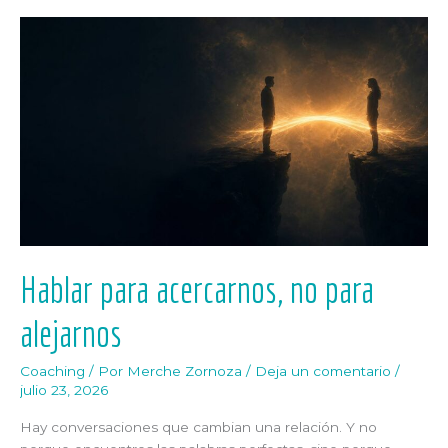
Hablar
para
acercarnos,
no
para
alejarnos
Hablar para acercarnos, no para
alejarnos
Coaching
/ Por
Merche Zornoza
/
Deja un comentario
/
julio 23, 2026
Hay conversaciones que cambian una relación. Y no