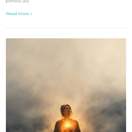
primera vez.
Read More »
La
claridad
llega
cuando
te
permites
sentir