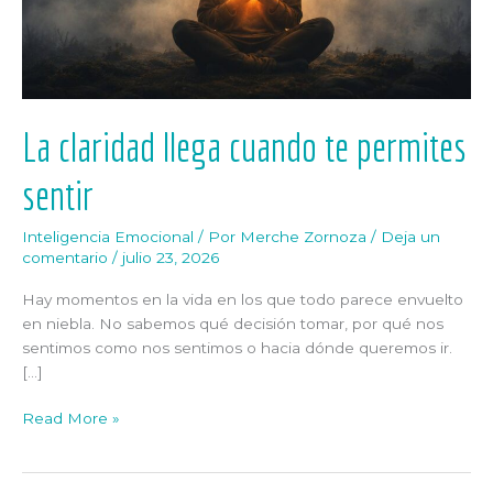
La claridad llega cuando te permites
sentir
Inteligencia Emocional
/ Por
Merche Zornoza
/
Deja un
comentario
/
julio 23, 2026
Hay momentos en la vida en los que todo parece envuelto
en niebla. No sabemos qué decisión tomar, por qué nos
sentimos como nos sentimos o hacia dónde queremos ir.
[…]
Read More »