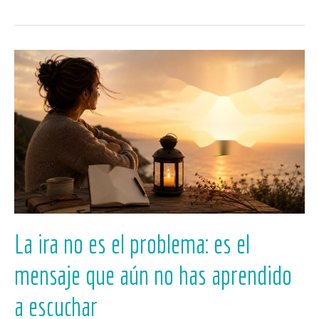
La
ira
no
es
el
problema:
es
el
mensaje
que
aún
no
La ira no es el problema: es el
has
aprendido
mensaje que aún no has aprendido
a
escuchar
a escuchar