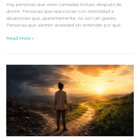
Hay personas que viven cansadas incluso después de
dormir. Personas que reaccionan con intensidad a
situaciones que, aparentemente, no son tan graves.
Personas que sienten ansiedad sin entender por qué,
Read More »
Antes
de
la
tormenta
no
sabíamos
de
qué
éramos
capaces