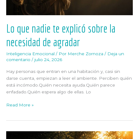
de
agradar
Lo que nadie te explicó sobre la
necesidad de agradar
Inteligencia Emocional
/ Por
Merche Zornoza
/
Deja un
comentario
/
julio 24, 2026
Hay personas que entran en una habitación y, casi sin
darse cuenta, empiezan a leer el ambiente. Perciben quién
está incómodo.Quién necesita ayuda.Quién parece
enfadado.Quién espera algo de ellas. Lo
Read More »
La