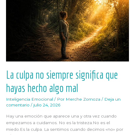
culpa
no
siempre
significa
que
hayas
hecho
algo
mal
La culpa no siempre significa que
hayas hecho algo mal
Inteligencia Emocional
/ Por
Merche Zornoza
/
Deja un
comentario
/
julio 24, 2026
Hay una emoción que aparece una y otra vez cuando
empezamos a cuidarnos. No es la tristeza.No es el
miedo.Es la culpa. La sentimos cuando decimos «no» por