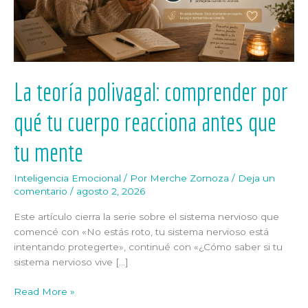
reacciona
antes
que
tu
mente
La teoría polivagal: comprender por
qué tu cuerpo reacciona antes que
tu mente
Inteligencia Emocional
/ Por
Merche Zornoza
/
Deja un
comentario
/
agosto 2, 2026
Este artículo cierra la serie sobre el sistema nervioso que
comencé con «No estás roto, tu sistema nervioso está
intentando protegerte», continué con «¿Cómo saber si tu
sistema nervioso vive […]
Read More »