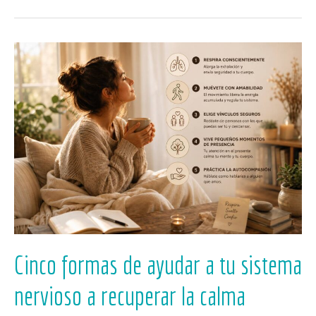
Cinco
formas
de
ayudar
a
tu
sistema
nervioso
a
recuperar
la
calma
Cinco formas de ayudar a tu sistema
nervioso a recuperar la calma