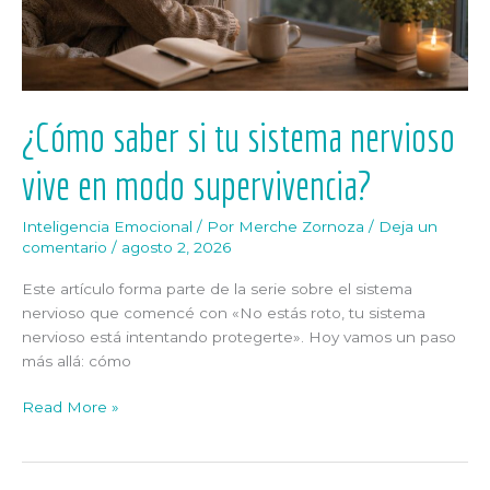
supervivencia?
¿Cómo saber si tu sistema nervioso
vive en modo supervivencia?
Inteligencia Emocional
/ Por
Merche Zornoza
/
Deja un
comentario
/
agosto 2, 2026
Este artículo forma parte de la serie sobre el sistema
nervioso que comencé con «No estás roto, tu sistema
nervioso está intentando protegerte». Hoy vamos un paso
más allá: cómo
Read More »