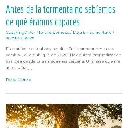
Antes de la tormenta no sabíamos
de qué éramos capaces
Coaching
/ Por
Merche Zornoza
/
Deja un comentario
/
agosto 2, 2026
Este artículo actualiza y amplía «Crisis como palanca de
cambio», que publiqué en 2020. Hoy quiero profundizar en
esa idea desde una mirada más cercana. Una frase que me
acompaña […]
Read More »
Cuando
uno
sana,
el