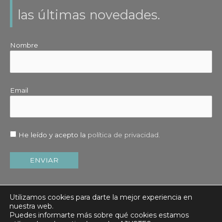
las últimas novedades.
Nombre
Email
He leído y acepto la
política de privacidad.
Utilizamos cookies para darte la mejor experiencia en
nuestra web.
Copyright © 2026
Merche Zornoza
| Desarrollado por
Maria
Puedes informarte más sobre qué cookies estamos
Largo