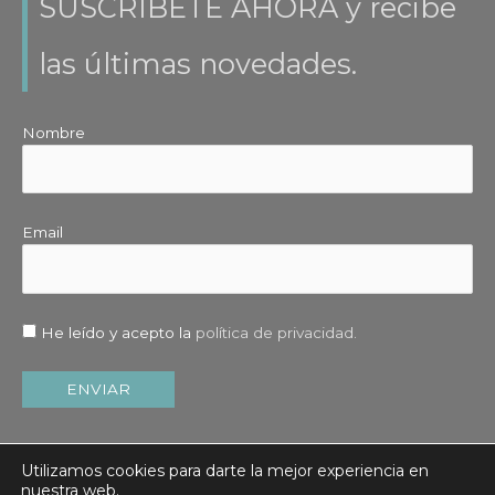
SUSCRÍBETE AHORA y recibe
las últimas novedades.
Nombre
Email
He leído y acepto la
política de privacidad.
Utilizamos cookies para darte la mejor experiencia en
nuestra web.
Copyright © 2026
Merche Zornoza
| Desarrollado por
Maria