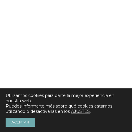
Utilizamos cookies para darte la mejor experiencia en
nuestra web.
Puedes informarte más sobre qué cookies estamos
utilizando o desactivarlas en los
AJUSTES
.
ACEPTAR